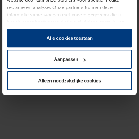
reclame en analyse. Onze partners kunnen deze
informatie samenvoegen met andere gegevens die u
beschikbaar heeft gesteld of die zij tijdens gebruik van
hun diensten hebben verzameld.
Juridisch hebben wij het recht om cookies op uw
Alle cookies toestaan
computer te plaatsen wanneer dit voor de juiste werking
van deze pagina's absoluut vereist is. Voor alle andere
Aanpassen
soorten cookies is uw toestemming benodigd. Uw
toestemming kunt u op elk moment bij de uitleg van de
cookies op pagina
Privacyverklaring
op onze website
Alleen noodzakelijke cookies
wijzigen of herroepen.