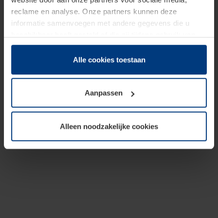
reclame en analyse. Onze partners kunnen deze
informatie samenvoegen met andere gegevens die u
beschikbaar heeft gesteld of die zij tijdens gebruik van
hun diensten hebben verzameld.
Juridisch hebben wij het recht om cookies op uw
Alle cookies toestaan
computer te plaatsen wanneer dit voor de juiste werking
van deze pagina's absoluut vereist is. Voor alle andere
Aanpassen
soorten cookies is uw toestemming benodigd. Uw
toestemming kunt u op elk moment bij de uitleg van de
cookies op pagina
Privacyverklaring
op onze website
Alleen noodzakelijke cookies
wijzigen of herroepen.