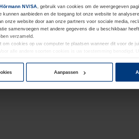
Hörmann NV/SA
, gebruik van cookies om de weergegeven pagin
te kunnen aanbieden en de toegang tot onze website te analyser
van onze website door aan onze partners voor sociale media, re
tie samenvoegen met andere gegevens die u beschikbaar heeft ge
ebben verzameld.
ht om cookies op uw computer te plaatsen wanneer dit voor de j
. Voor alle andere soorten cookies is uw toestemming benodigd.
cookies op pagina
Privacyverklaring
op onze website wijzigen o
ookies
Aanpassen
A