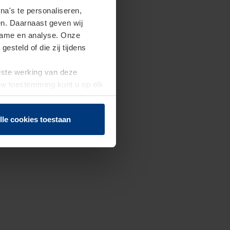
a's te personaliseren,
en. Daarnaast geven wij
clame en analyse. Onze
steld of die zij tijdens
uiste werking van deze
 Uw toestemming kunt u op elk
f herroepen.
lle cookies toestaan