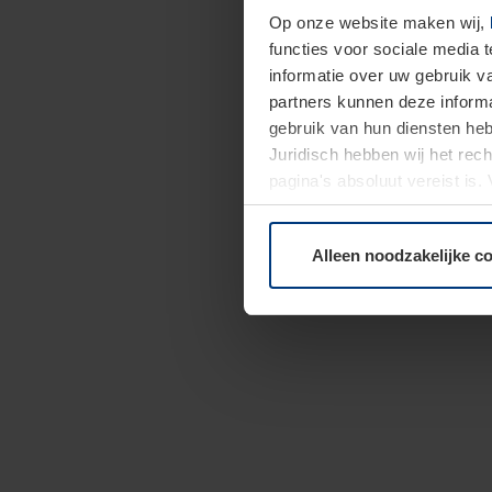
Op onze website maken wij,
functies voor sociale media 
informatie over uw gebruik 
partners kunnen deze informa
gebruik van hun diensten h
Juridisch hebben wij het rec
pagina's absoluut vereist is
moment bij de uitleg van de 
Alleen noodzakelijke c