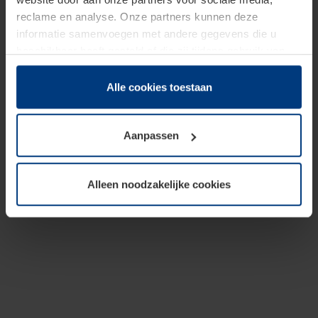
reclame en analyse. Onze partners kunnen deze
informatie samenvoegen met andere gegevens die u
beschikbaar heeft gesteld of die zij tijdens gebruik van
hun diensten hebben verzameld.
Juridisch hebben wij het recht om cookies op uw
Alle cookies toestaan
computer te plaatsen wanneer dit voor de juiste werking
van deze pagina's absoluut vereist is. Voor alle andere
Aanpassen
soorten cookies is uw toestemming benodigd. Uw
toestemming kunt u op elk moment bij de uitleg van de
cookies op pagina
Privacyverklaring
op onze website
Alleen noodzakelijke cookies
wijzigen of herroepen.