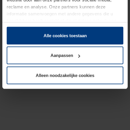
reclame en analyse. Onze partners kunnen deze
informatie samenvoegen met andere gegevens die u
beschikbaar heeft gesteld of die zij tijdens gebruik van
hun diensten hebben verzameld.
Juridisch hebben wij het recht om cookies op uw
Alle cookies toestaan
computer te plaatsen wanneer dit voor de juiste werking
van deze pagina's absoluut vereist is. Voor alle andere
Aanpassen
soorten cookies is uw toestemming benodigd. Uw
toestemming kunt u op elk moment bij de uitleg van de
cookies op pagina
Privacyverklaring
op onze website
Alleen noodzakelijke cookies
wijzigen of herroepen.