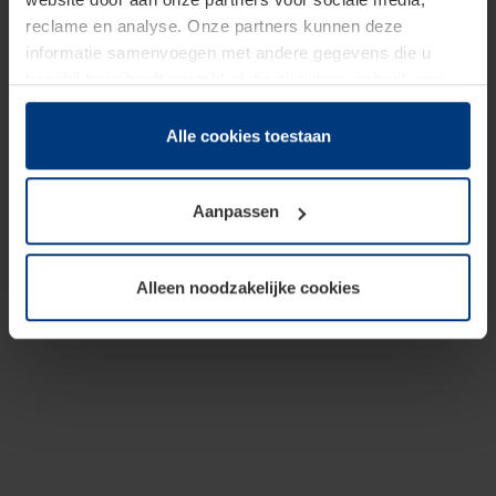
reclame en analyse. Onze partners kunnen deze
informatie samenvoegen met andere gegevens die u
beschikbaar heeft gesteld of die zij tijdens gebruik van
hun diensten hebben verzameld.
Juridisch hebben wij het recht om cookies op uw
Alle cookies toestaan
computer te plaatsen wanneer dit voor de juiste werking
van deze pagina's absoluut vereist is. Voor alle andere
Aanpassen
soorten cookies is uw toestemming benodigd. Uw
toestemming kunt u op elk moment bij de uitleg van de
cookies op pagina
Privacyverklaring
op onze website
Alleen noodzakelijke cookies
wijzigen of herroepen.