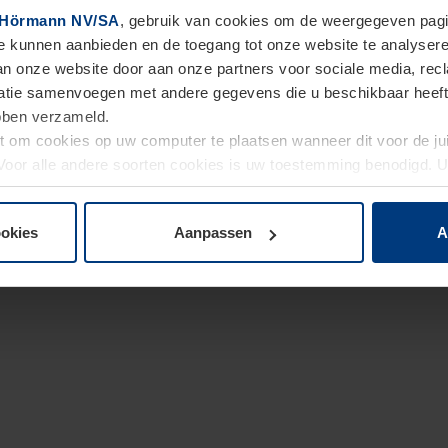
Hörmann NV/SA
, gebruik van cookies om de weergegeven pagin
te kunnen aanbieden en de toegang tot onze website te analyser
van onze website door aan onze partners voor sociale media, re
tie samenvoegen met andere gegevens die u beschikbaar heeft ge
ebben verzameld.
ht om cookies op uw computer te plaatsen wanneer dit voor de j
. Voor alle andere soorten cookies is uw toestemming benodigd.
cookies op pagina
Privacyverklaring
op onze website wijzigen o
ookies
Aanpassen
A