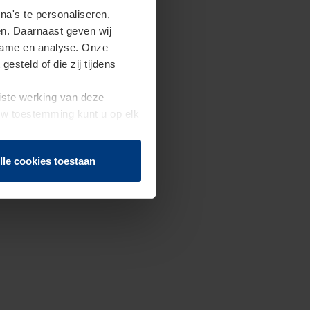
a's te personaliseren,
en. Daarnaast geven wij
clame en analyse. Onze
steld of die zij tijdens
uiste werking van deze
 Uw toestemming kunt u op elk
f herroepen.
lle cookies toestaan