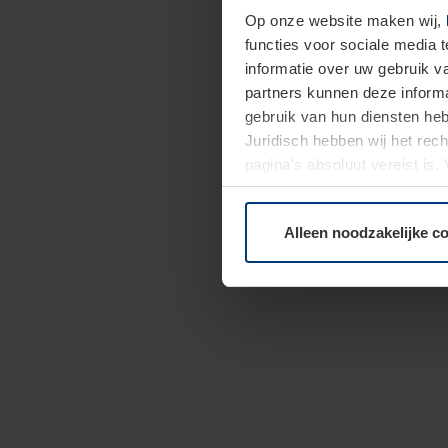
Op onze website maken wij,
functies voor sociale media 
informatie over uw gebruik 
partners kunnen deze informa
gebruik van hun diensten h
Juridisch hebben wij het rec
pagina's absoluut vereist is
moment bij de uitleg van de 
Alleen noodzakelijke c