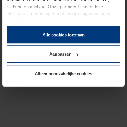
reclame en analyse. Onze partners kunnen deze
informatie samenvoegen met andere gegevens die u
beschikbaar heeft gesteld of die zij tijdens gebruik van
hun diensten hebben verzameld.
Juridisch hebben wij het recht om cookies op uw
Alle cookies toestaan
computer te plaatsen wanneer dit voor de juiste werking
van deze pagina's absoluut vereist is. Voor alle andere
Aanpassen
soorten cookies is uw toestemming benodigd. Uw
toestemming kunt u op elk moment bij de uitleg van de
cookies op pagina
Privacyverklaring
op onze website
Alleen noodzakelijke cookies
wijzigen of herroepen.