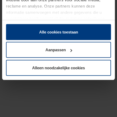
reclame en analyse. Onze partners kunnen deze
informatie samenvoegen met andere gegevens die u
beschikbaar heeft gesteld of die zij tijdens gebruik van
hun diensten hebben verzameld.
Juridisch hebben wij het recht om cookies op uw
Alle cookies toestaan
computer te plaatsen wanneer dit voor de juiste werking
van deze pagina's absoluut vereist is. Voor alle andere
Aanpassen
soorten cookies is uw toestemming benodigd. Uw
toestemming kunt u op elk moment bij de uitleg van de
cookies op pagina
Privacyverklaring
op onze website
Alleen noodzakelijke cookies
wijzigen of herroepen.