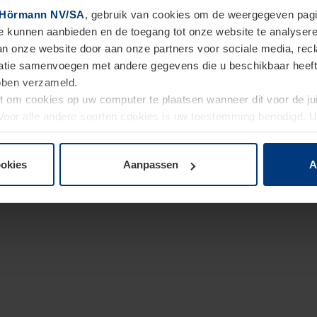
Hörmann NV/SA
, gebruik van cookies om de weergegeven pagin
te kunnen aanbieden en de toegang tot onze website te analyser
van onze website door aan onze partners voor sociale media, re
tie samenvoegen met andere gegevens die u beschikbaar heeft ge
ebben verzameld.
ht om cookies op uw computer te plaatsen wanneer dit voor de j
. Voor alle andere soorten cookies is uw toestemming benodigd.
cookies op pagina
Privacyverklaring
op onze website wijzigen o
ookies
Aanpassen
A