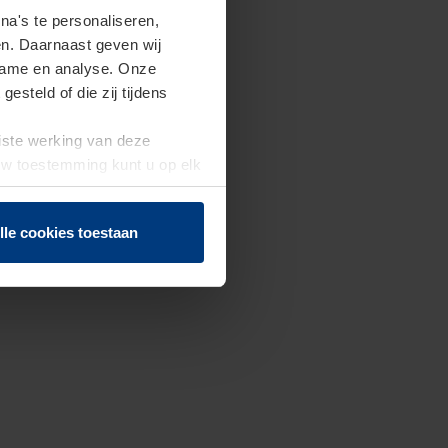
a's te personaliseren,
en. Daarnaast geven wij
clame en analyse. Onze
steld of die zij tijdens
uiste werking van deze
 Uw toestemming kunt u op elk
f herroepen.
lle cookies toestaan