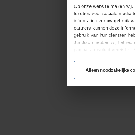
Op onze website maken wij,
functies voor sociale media 
informatie over uw gebruik 
partners kunnen deze informa
gebruik van hun diensten h
Juridisch hebben wij het rec
pagina's absoluut vereist is
moment bij de uitleg van de 
Alleen noodzakelijke c