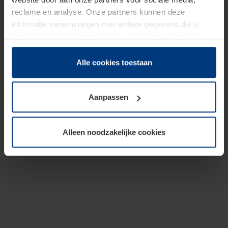
reclame en analyse. Onze partners kunnen deze
informatie samenvoegen met andere gegevens die u
beschikbaar heeft gesteld of die zij tijdens gebruik van
hun diensten hebben verzameld.
Juridisch hebben wij het recht om cookies op uw
Alle cookies toestaan
computer te plaatsen wanneer dit voor de juiste werking
van deze pagina's absoluut vereist is. Voor alle andere
Aanpassen
soorten cookies is uw toestemming benodigd. Uw
toestemming kunt u op elk moment bij de uitleg van de
cookies op pagina
Privacyverklaring
op onze website
Alleen noodzakelijke cookies
wijzigen of herroepen.