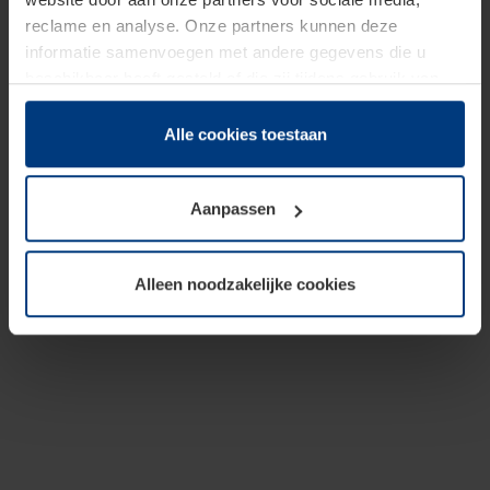
reclame en analyse. Onze partners kunnen deze
informatie samenvoegen met andere gegevens die u
beschikbaar heeft gesteld of die zij tijdens gebruik van
hun diensten hebben verzameld.
Juridisch hebben wij het recht om cookies op uw
Alle cookies toestaan
computer te plaatsen wanneer dit voor de juiste werking
van deze pagina's absoluut vereist is. Voor alle andere
Aanpassen
soorten cookies is uw toestemming benodigd. Uw
toestemming kunt u op elk moment bij de uitleg van de
cookies op pagina
Privacyverklaring
op onze website
Alleen noodzakelijke cookies
wijzigen of herroepen.