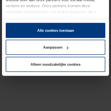
reclame en analyse. Onze partners kunnen deze
informatie samenvoegen met andere gegevens die u
beschikbaar heeft gesteld of die zij tijdens gebruik van
hun diensten hebben verzameld.
Juridisch hebben wij het recht om cookies op uw
Alle cookies toestaan
computer te plaatsen wanneer dit voor de juiste werking
van deze pagina's absoluut vereist is. Voor alle andere
Aanpassen
soorten cookies is uw toestemming benodigd. Uw
toestemming kunt u op elk moment bij de uitleg van de
cookies op pagina
Privacyverklaring
op onze website
Alleen noodzakelijke cookies
wijzigen of herroepen.