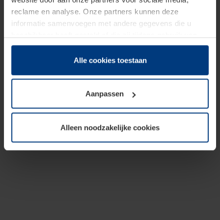
reclame en analyse. Onze partners kunnen deze
informatie samenvoegen met andere gegevens die u
beschikbaar heeft gesteld of die zij tijdens gebruik van
hun diensten hebben verzameld.
Juridisch hebben wij het recht om cookies op uw
Alle cookies toestaan
computer te plaatsen wanneer dit voor de juiste werking
van deze pagina's absoluut vereist is. Voor alle andere
Aanpassen
soorten cookies is uw toestemming benodigd. Uw
toestemming kunt u op elk moment bij de uitleg van de
cookies op pagina
Privacyverklaring
op onze website
Alleen noodzakelijke cookies
wijzigen of herroepen.