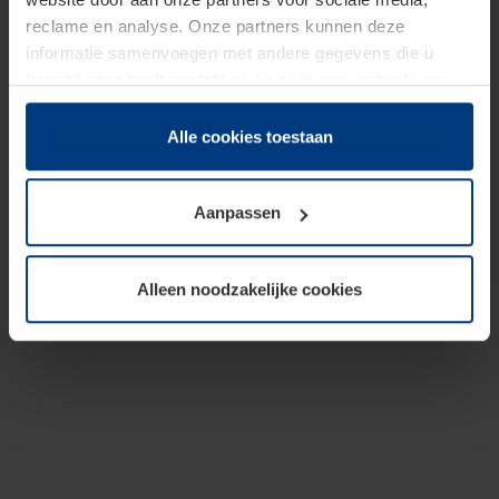
reclame en analyse. Onze partners kunnen deze
informatie samenvoegen met andere gegevens die u
beschikbaar heeft gesteld of die zij tijdens gebruik van
hun diensten hebben verzameld.
Juridisch hebben wij het recht om cookies op uw
Alle cookies toestaan
computer te plaatsen wanneer dit voor de juiste werking
van deze pagina's absoluut vereist is. Voor alle andere
Aanpassen
soorten cookies is uw toestemming benodigd. Uw
toestemming kunt u op elk moment bij de uitleg van de
cookies op pagina
Privacyverklaring
op onze website
Alleen noodzakelijke cookies
wijzigen of herroepen.