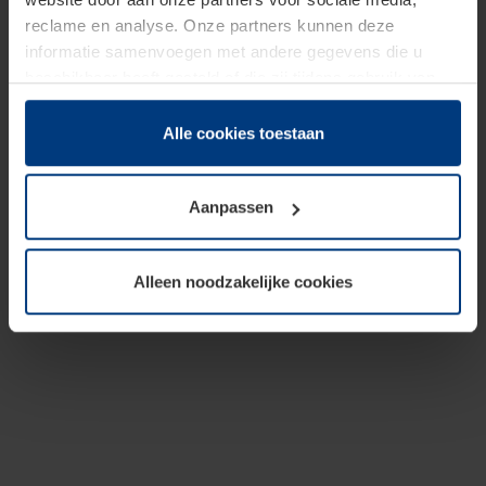
reclame en analyse. Onze partners kunnen deze
informatie samenvoegen met andere gegevens die u
beschikbaar heeft gesteld of die zij tijdens gebruik van
hun diensten hebben verzameld.
Juridisch hebben wij het recht om cookies op uw
Alle cookies toestaan
computer te plaatsen wanneer dit voor de juiste werking
van deze pagina's absoluut vereist is. Voor alle andere
Aanpassen
soorten cookies is uw toestemming benodigd. Uw
toestemming kunt u op elk moment bij de uitleg van de
cookies op pagina
Privacyverklaring
op onze website
Alleen noodzakelijke cookies
wijzigen of herroepen.