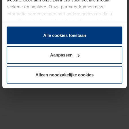
reclame en analyse. Onze partners kunnen deze
informatie samenvoegen met andere gegevens die u
beschikbaar heeft gesteld of die zij tijdens gebruik van
hun diensten hebben verzameld.
Juridisch hebben wij het recht om cookies op uw
Alle cookies toestaan
computer te plaatsen wanneer dit voor de juiste werking
van deze pagina's absoluut vereist is. Voor alle andere
Aanpassen
soorten cookies is uw toestemming benodigd. Uw
toestemming kunt u op elk moment bij de uitleg van de
cookies op pagina
Privacyverklaring
op onze website
Alleen noodzakelijke cookies
wijzigen of herroepen.