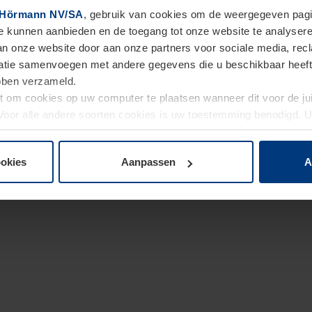
Hörmann NV/SA
, gebruik van cookies om de weergegeven pagin
te kunnen aanbieden en de toegang tot onze website te analyser
van onze website door aan onze partners voor sociale media, re
tie samenvoegen met andere gegevens die u beschikbaar heeft ge
ebben verzameld.
ht om cookies op uw computer te plaatsen wanneer dit voor de j
. Voor alle andere soorten cookies is uw toestemming benodigd.
cookies op pagina
Privacyverklaring
op onze website wijzigen o
ookies
Aanpassen
A