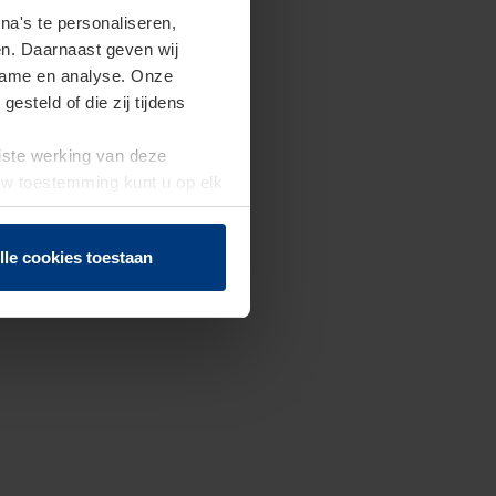
a's te personaliseren,
en. Daarnaast geven wij
clame en analyse. Onze
steld of die zij tijdens
uiste werking van deze
 Uw toestemming kunt u op elk
f herroepen.
lle cookies toestaan