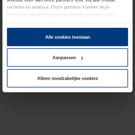
reclame en analyse. Onze partners kunnen deze
informatie samenvoegen met andere gegevens die u
beschikbaar heeft gesteld of die zij tijdens gebruik van
hun diensten hebben verzameld.
Juridisch hebben wij het recht om cookies op uw
Alle cookies toestaan
computer te plaatsen wanneer dit voor de juiste werking
van deze pagina's absoluut vereist is. Voor alle andere
Aanpassen
soorten cookies is uw toestemming benodigd. Uw
toestemming kunt u op elk moment bij de uitleg van de
cookies op pagina
Privacyverklaring
op onze website
Alleen noodzakelijke cookies
wijzigen of herroepen.