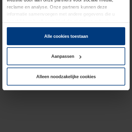
reclame en analyse. Onze partners kunnen deze
informatie samenvoegen met andere gegevens die u
beschikbaar heeft gesteld of die zij tijdens gebruik van
hun diensten hebben verzameld.
Juridisch hebben wij het recht om cookies op uw
Alle cookies toestaan
computer te plaatsen wanneer dit voor de juiste werking
van deze pagina's absoluut vereist is. Voor alle andere
Aanpassen
soorten cookies is uw toestemming benodigd. Uw
toestemming kunt u op elk moment bij de uitleg van de
cookies op pagina
Privacyverklaring
op onze website
Alleen noodzakelijke cookies
wijzigen of herroepen.