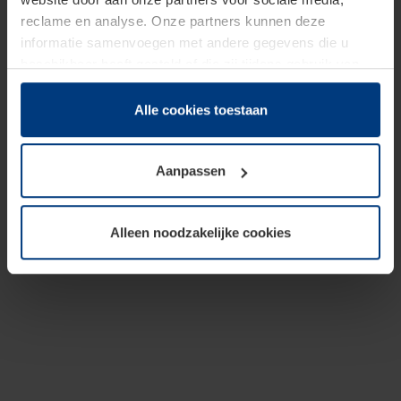
reclame en analyse. Onze partners kunnen deze
informatie samenvoegen met andere gegevens die u
beschikbaar heeft gesteld of die zij tijdens gebruik van
hun diensten hebben verzameld.
Juridisch hebben wij het recht om cookies op uw
Alle cookies toestaan
computer te plaatsen wanneer dit voor de juiste werking
van deze pagina's absoluut vereist is. Voor alle andere
Aanpassen
soorten cookies is uw toestemming benodigd. Uw
toestemming kunt u op elk moment bij de uitleg van de
cookies op pagina
Privacyverklaring
op onze website
Alleen noodzakelijke cookies
wijzigen of herroepen.