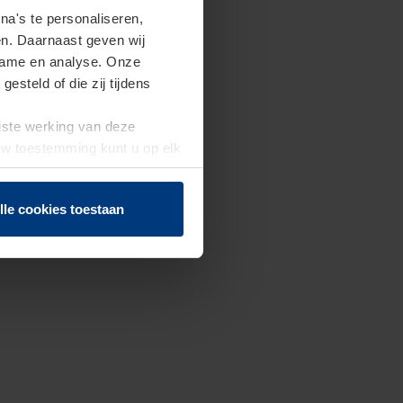
a's te personaliseren,
en. Daarnaast geven wij
clame en analyse. Onze
steld of die zij tijdens
uiste werking van deze
 Uw toestemming kunt u op elk
f herroepen.
lle cookies toestaan