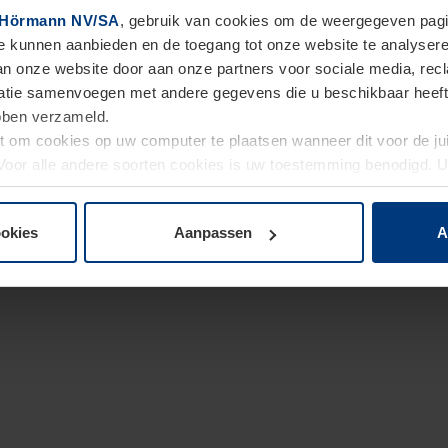
Hörmann NV/SA
, gebruik van cookies om de weergegeven pagin
te kunnen aanbieden en de toegang tot onze website te analyser
van onze website door aan onze partners voor sociale media, re
tie samenvoegen met andere gegevens die u beschikbaar heeft ge
ebben verzameld.
ht om cookies op uw computer te plaatsen wanneer dit voor de j
. Voor alle andere soorten cookies is uw toestemming benodigd.
cookies op pagina
Privacyverklaring
op onze website wijzigen o
ookies
Aanpassen
A