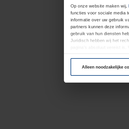
Op onze website maken wij,
functies voor sociale media 
informatie over uw gebruik 
partners kunnen deze informa
gebruik van hun diensten h
Juridisch hebben wij het rec
pagina's absoluut vereist is
moment bij de uitleg van de 
Alleen noodzakelijke c