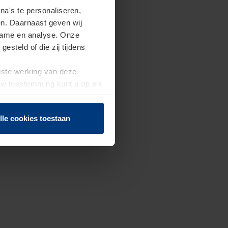
a's te personaliseren,
en. Daarnaast geven wij
clame en analyse. Onze
steld of die zij tijdens
uiste werking van deze
 Uw toestemming kunt u op elk
f herroepen.
lle cookies toestaan