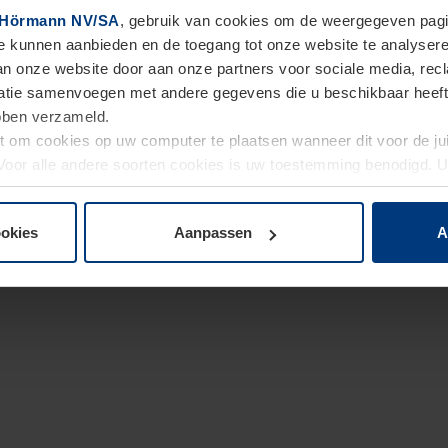
Hörmann NV/SA
, gebruik van cookies om de weergegeven pagin
te kunnen aanbieden en de toegang tot onze website te analyser
van onze website door aan onze partners voor sociale media, re
tie samenvoegen met andere gegevens die u beschikbaar heeft ge
ebben verzameld.
ht om cookies op uw computer te plaatsen wanneer dit voor de j
. Voor alle andere soorten cookies is uw toestemming benodigd.
cookies op pagina
Privacyverklaring
op onze website wijzigen o
ookies
Aanpassen
A