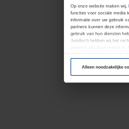
Op onze website maken wij,
functies voor sociale media 
informatie over uw gebruik 
partners kunnen deze informa
gebruik van hun diensten h
Juridisch hebben wij het rec
pagina's absoluut vereist is
moment bij de uitleg van de 
Alleen noodzakelijke c