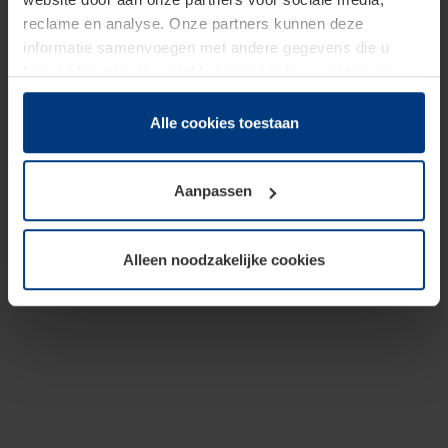
reclame en analyse. Onze partners kunnen deze
informatie samenvoegen met andere gegevens die u
beschikbaar heeft gesteld of die zij tijdens gebruik van
hun diensten hebben verzameld.
Juridisch hebben wij het recht om cookies op uw
Alle cookies toestaan
computer te plaatsen wanneer dit voor de juiste werking
van deze pagina's absoluut vereist is. Voor alle andere
Aanpassen
soorten cookies is uw toestemming benodigd. Uw
toestemming kunt u op elk moment bij de uitleg van de
cookies op pagina
Privacyverklaring
op onze website
Alleen noodzakelijke cookies
wijzigen of herroepen.