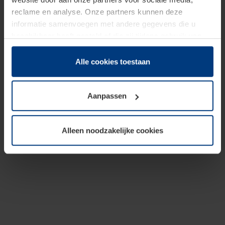
reclame en analyse. Onze partners kunnen deze
informatie samenvoegen met andere gegevens die u
beschikbaar heeft gesteld of die zij tijdens gebruik van
hun diensten hebben verzameld.
Juridisch hebben wij het recht om cookies op uw
Alle cookies toestaan
computer te plaatsen wanneer dit voor de juiste werking
van deze pagina's absoluut vereist is. Voor alle andere
Aanpassen
soorten cookies is uw toestemming benodigd. Uw
toestemming kunt u op elk moment bij de uitleg van de
cookies op pagina
Privacyverklaring
op onze website
Alleen noodzakelijke cookies
wijzigen of herroepen.