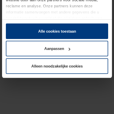
reclame en analyse. Onze partners kunnen deze
informatie samenvoegen met andere gegevens die u
beschikbaar heeft gesteld of die zij tijdens gebruik van
hun diensten hebben verzameld.
Juridisch hebben wij het recht om cookies op uw
Alle cookies toestaan
computer te plaatsen wanneer dit voor de juiste werking
van deze pagina's absoluut vereist is. Voor alle andere
Aanpassen
soorten cookies is uw toestemming benodigd. Uw
toestemming kunt u op elk moment bij de uitleg van de
cookies op pagina
Privacyverklaring
op onze website
Alleen noodzakelijke cookies
wijzigen of herroepen.