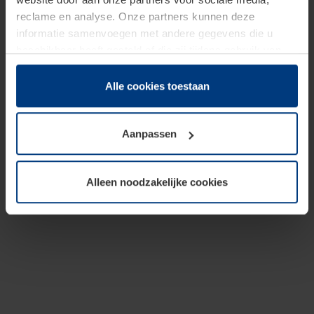
reclame en analyse. Onze partners kunnen deze
informatie samenvoegen met andere gegevens die u
beschikbaar heeft gesteld of die zij tijdens gebruik van
hun diensten hebben verzameld.
Juridisch hebben wij het recht om cookies op uw
Alle cookies toestaan
computer te plaatsen wanneer dit voor de juiste werking
van deze pagina's absoluut vereist is. Voor alle andere
Aanpassen
soorten cookies is uw toestemming benodigd. Uw
toestemming kunt u op elk moment bij de uitleg van de
cookies op pagina
Privacyverklaring
op onze website
Alleen noodzakelijke cookies
wijzigen of herroepen.