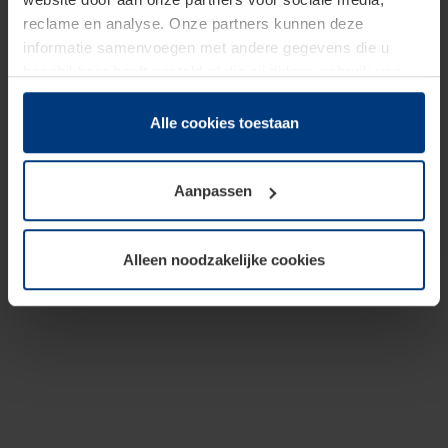
reclame en analyse. Onze partners kunnen deze
informatie samenvoegen met andere gegevens die u
beschikbaar heeft gesteld of die zij tijdens gebruik van
hun diensten hebben verzameld.
Juridisch hebben wij het recht om cookies op uw
Alle cookies toestaan
computer te plaatsen wanneer dit voor de juiste werking
van deze pagina's absoluut vereist is. Voor alle andere
Aanpassen
soorten cookies is uw toestemming benodigd. Uw
toestemming kunt u op elk moment bij de uitleg van de
cookies op pagina
Privacyverklaring
op onze website
Alleen noodzakelijke cookies
wijzigen of herroepen.