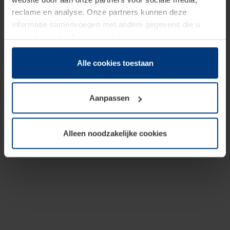
reclame en analyse. Onze partners kunnen deze
informatie samenvoegen met andere gegevens die u
beschikbaar heeft gesteld of die zij tijdens gebruik van
hun diensten hebben verzameld.
Juridisch hebben wij het recht om cookies op uw
Alle cookies toestaan
computer te plaatsen wanneer dit voor de juiste werking
van deze pagina's absoluut vereist is. Voor alle andere
Aanpassen
soorten cookies is uw toestemming benodigd. Uw
toestemming kunt u op elk moment bij de uitleg van de
cookies op pagina
Privacyverklaring
op onze website
Alleen noodzakelijke cookies
wijzigen of herroepen.