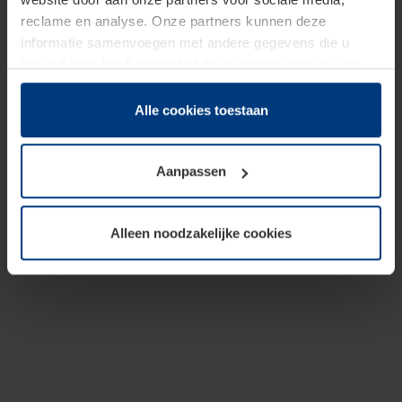
reclame en analyse. Onze partners kunnen deze
informatie samenvoegen met andere gegevens die u
beschikbaar heeft gesteld of die zij tijdens gebruik van
hun diensten hebben verzameld.
Juridisch hebben wij het recht om cookies op uw
Alle cookies toestaan
computer te plaatsen wanneer dit voor de juiste werking
van deze pagina's absoluut vereist is. Voor alle andere
Aanpassen
soorten cookies is uw toestemming benodigd. Uw
toestemming kunt u op elk moment bij de uitleg van de
cookies op pagina
Privacyverklaring
op onze website
Alleen noodzakelijke cookies
wijzigen of herroepen.