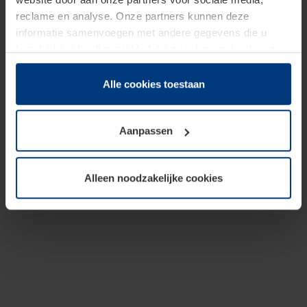
reclame en analyse. Onze partners kunnen deze
informatie samenvoegen met andere gegevens die u
beschikbaar heeft gesteld of die zij tijdens gebruik van
hun diensten hebben verzameld.
Juridisch hebben wij het recht om cookies op uw
Alle cookies toestaan
computer te plaatsen wanneer dit voor de juiste werking
van deze pagina's absoluut vereist is. Voor alle andere
Aanpassen
soorten cookies is uw toestemming benodigd. Uw
toestemming kunt u op elk moment bij de uitleg van de
cookies op pagina
Privacyverklaring
op onze website
Alleen noodzakelijke cookies
wijzigen of herroepen.