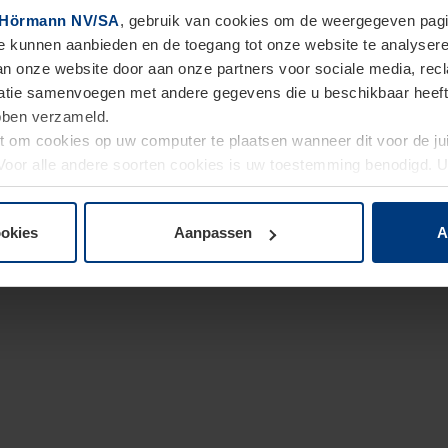
Hörmann NV/SA
, gebruik van cookies om de weergegeven pagin
te kunnen aanbieden en de toegang tot onze website te analyser
van onze website door aan onze partners voor sociale media, re
tie samenvoegen met andere gegevens die u beschikbaar heeft ge
ebben verzameld.
ht om cookies op uw computer te plaatsen wanneer dit voor de j
. Voor alle andere soorten cookies is uw toestemming benodigd.
cookies op pagina
Privacyverklaring
op onze website wijzigen o
ookies
Aanpassen
A