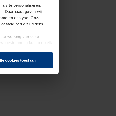
a's te personaliseren,
en. Daarnaast geven wij
clame en analyse. Onze
steld of die zij tijdens
uiste werking van deze
 Uw toestemming kunt u op elk
f herroepen.
lle cookies toestaan