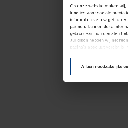
Op onze website maken wij,
functies voor sociale media 
informatie over uw gebruik 
partners kunnen deze informa
gebruik van hun diensten h
Juridisch hebben wij het rec
pagina's absoluut vereist is
moment bij de uitleg van de 
Alleen noodzakelijke c