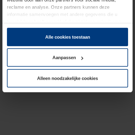
reclame en analyse. Onze partners kunnen deze
informatie samenvoegen met andere gegevens die u
beschikbaar heeft gesteld of die zij tijdens gebruik van
hun diensten hebben verzameld.
Juridisch hebben wij het recht om cookies op uw
Alle cookies toestaan
computer te plaatsen wanneer dit voor de juiste werking
van deze pagina's absoluut vereist is. Voor alle andere
Aanpassen
soorten cookies is uw toestemming benodigd. Uw
toestemming kunt u op elk moment bij de uitleg van de
cookies op pagina
Privacyverklaring
op onze website
Alleen noodzakelijke cookies
wijzigen of herroepen.