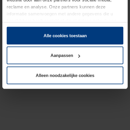
reclame en analyse. Onze partners kunnen deze
informatie samenvoegen met andere gegevens die u
beschikbaar heeft gesteld of die zij tijdens gebruik van
hun diensten hebben verzameld.
Juridisch hebben wij het recht om cookies op uw
Alle cookies toestaan
computer te plaatsen wanneer dit voor de juiste werking
van deze pagina's absoluut vereist is. Voor alle andere
Aanpassen
soorten cookies is uw toestemming benodigd. Uw
toestemming kunt u op elk moment bij de uitleg van de
cookies op pagina
Privacyverklaring
op onze website
Alleen noodzakelijke cookies
wijzigen of herroepen.