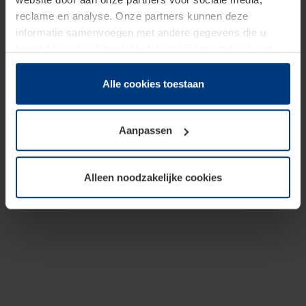
reclame en analyse. Onze partners kunnen deze
informatie samenvoegen met andere gegevens die u
beschikbaar heeft gesteld of die zij tijdens gebruik van
hun diensten hebben verzameld.
Juridisch hebben wij het recht om cookies op uw
Alle cookies toestaan
computer te plaatsen wanneer dit voor de juiste werking
van deze pagina's absoluut vereist is. Voor alle andere
Aanpassen
soorten cookies is uw toestemming benodigd. Uw
toestemming kunt u op elk moment bij de uitleg van de
cookies op pagina
Privacyverklaring
op onze website
Alleen noodzakelijke cookies
wijzigen of herroepen.