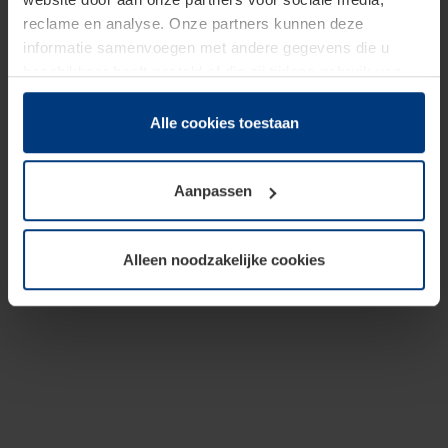
reclame en analyse. Onze partners kunnen deze
informatie samenvoegen met andere gegevens die u
beschikbaar heeft gesteld of die zij tijdens gebruik van
hun diensten hebben verzameld.
Juridisch hebben wij het recht om cookies op uw
Alle cookies toestaan
computer te plaatsen wanneer dit voor de juiste werking
van deze pagina's absoluut vereist is. Voor alle andere
Aanpassen
soorten cookies is uw toestemming benodigd. Uw
toestemming kunt u op elk moment bij de uitleg van de
cookies op pagina
Privacyverklaring
op onze website
Alleen noodzakelijke cookies
wijzigen of herroepen.