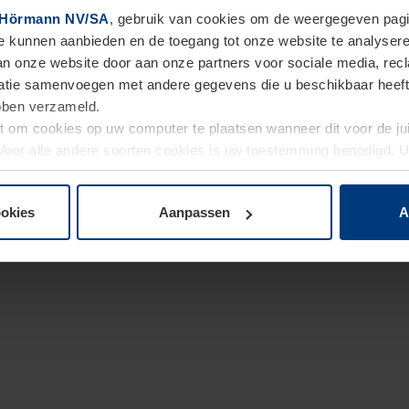
Hörmann NV/SA
, gebruik van cookies om de weergegeven pagin
te kunnen aanbieden en de toegang tot onze website te analyser
van onze website door aan onze partners voor sociale media, re
tie samenvoegen met andere gegevens die u beschikbaar heeft ge
ebben verzameld.
ht om cookies op uw computer te plaatsen wanneer dit voor de j
. Voor alle andere soorten cookies is uw toestemming benodigd.
cookies op pagina
Privacyverklaring
op onze website wijzigen o
ookies
Aanpassen
A