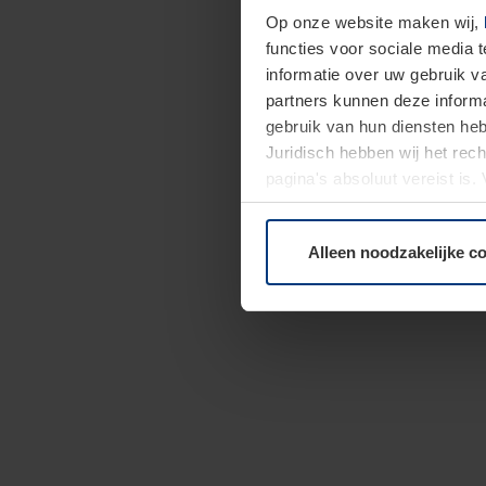
Op onze website maken wij,
functies voor sociale media 
informatie over uw gebruik 
partners kunnen deze informa
gebruik van hun diensten h
Juridisch hebben wij het rec
pagina's absoluut vereist is
moment bij de uitleg van de 
Alleen noodzakelijke c