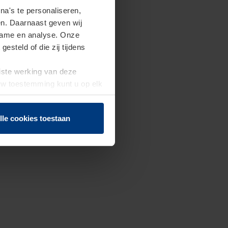
a's te personaliseren,
en. Daarnaast geven wij
clame en analyse. Onze
steld of die zij tijdens
uiste werking van deze
 Uw toestemming kunt u op elk
f herroepen.
lle cookies toestaan