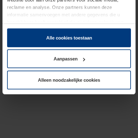
reclame en analyse. Onze partners kunnen deze
informatie samenvoegen met andere gegevens die u
beschikbaar heeft gesteld of die zij tijdens gebruik van
hun diensten hebben verzameld.
Juridisch hebben wij het recht om cookies op uw
Alle cookies toestaan
computer te plaatsen wanneer dit voor de juiste werking
van deze pagina's absoluut vereist is. Voor alle andere
Aanpassen
soorten cookies is uw toestemming benodigd. Uw
toestemming kunt u op elk moment bij de uitleg van de
cookies op pagina
Privacyverklaring
op onze website
Alleen noodzakelijke cookies
wijzigen of herroepen.