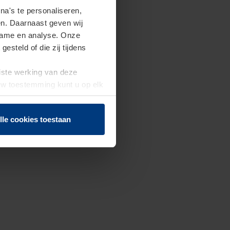
a's te personaliseren,
en. Daarnaast geven wij
clame en analyse. Onze
steld of die zij tijdens
uiste werking van deze
 Uw toestemming kunt u op elk
f herroepen.
lle cookies toestaan