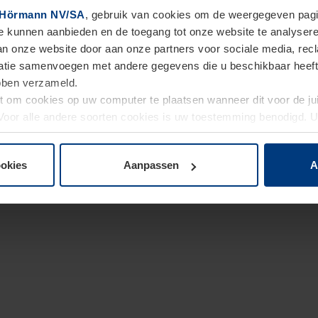
Hörmann NV/SA
, gebruik van cookies om de weergegeven pagin
te kunnen aanbieden en de toegang tot onze website te analyser
van onze website door aan onze partners voor sociale media, re
tie samenvoegen met andere gegevens die u beschikbaar heeft ge
ebben verzameld.
ht om cookies op uw computer te plaatsen wanneer dit voor de j
. Voor alle andere soorten cookies is uw toestemming benodigd.
cookies op pagina
Privacyverklaring
op onze website wijzigen o
ookies
Aanpassen
A