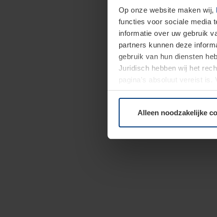
Op onze website maken wij,
functies voor sociale media 
informatie over uw gebruik 
partners kunnen deze informa
gebruik van hun diensten h
Juridisch hebben wij het rec
pagina's absoluut vereist is
moment bij de uitleg van de 
Alleen noodzakelijke c