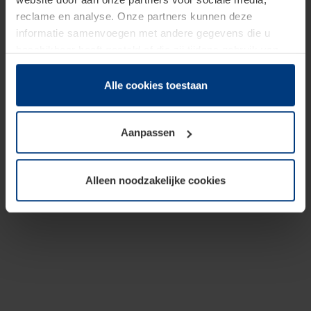
reclame en analyse. Onze partners kunnen deze
informatie samenvoegen met andere gegevens die u
beschikbaar heeft gesteld of die zij tijdens gebruik van
hun diensten hebben verzameld.
Juridisch hebben wij het recht om cookies op uw
Alle cookies toestaan
computer te plaatsen wanneer dit voor de juiste werking
van deze pagina's absoluut vereist is. Voor alle andere
Aanpassen
soorten cookies is uw toestemming benodigd. Uw
toestemming kunt u op elk moment bij de uitleg van de
cookies op pagina
Privacyverklaring
op onze website
Alleen noodzakelijke cookies
wijzigen of herroepen.