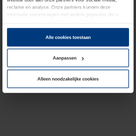
reclame en analyse. Onze partners kunnen deze
informatie samenvoegen met andere gegevens die u
beschikbaar heeft gesteld of die zij tijdens gebruik van
hun diensten hebben verzameld.
Juridisch hebben wij het recht om cookies op uw
Alle cookies toestaan
computer te plaatsen wanneer dit voor de juiste werking
van deze pagina's absoluut vereist is. Voor alle andere
Aanpassen
soorten cookies is uw toestemming benodigd. Uw
toestemming kunt u op elk moment bij de uitleg van de
cookies op pagina
Privacyverklaring
op onze website
Alleen noodzakelijke cookies
wijzigen of herroepen.