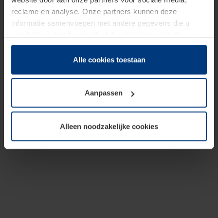
reclame en analyse. Onze partners kunnen deze
informatie samenvoegen met andere gegevens die u
beschikbaar heeft gesteld of die zij tijdens gebruik van
hun diensten hebben verzameld.
Juridisch hebben wij het recht om cookies op uw
Alle cookies toestaan
computer te plaatsen wanneer dit voor de juiste werking
van deze pagina's absoluut vereist is. Voor alle andere
Aanpassen
soorten cookies is uw toestemming benodigd. Uw
toestemming kunt u op elk moment bij de uitleg van de
cookies op pagina
Privacyverklaring
op onze website
Alleen noodzakelijke cookies
wijzigen of herroepen.