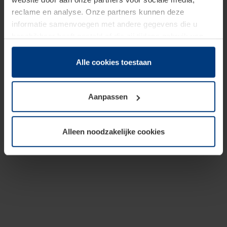
reclame en analyse. Onze partners kunnen deze
informatie samenvoegen met andere gegevens die u
beschikbaar heeft gesteld of die zij tijdens gebruik van
hun diensten hebben verzameld.
Juridisch hebben wij het recht om cookies op uw
Alle cookies toestaan
computer te plaatsen wanneer dit voor de juiste werking
van deze pagina's absoluut vereist is. Voor alle andere
Aanpassen
soorten cookies is uw toestemming benodigd. Uw
toestemming kunt u op elk moment bij de uitleg van de
cookies op pagina
Privacyverklaring
op onze website
Alleen noodzakelijke cookies
wijzigen of herroepen.