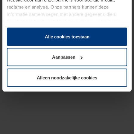
reclame en analyse. Onze partners kunnen deze
informatie samenvoegen met andere gegevens die u
beschikbaar heeft gesteld of die zij tijdens gebruik van
hun diensten hebben verzameld.
Juridisch hebben wij het recht om cookies op uw
Alle cookies toestaan
computer te plaatsen wanneer dit voor de juiste werking
van deze pagina's absoluut vereist is. Voor alle andere
Aanpassen
soorten cookies is uw toestemming benodigd. Uw
toestemming kunt u op elk moment bij de uitleg van de
cookies op pagina
Privacyverklaring
op onze website
Alleen noodzakelijke cookies
wijzigen of herroepen.