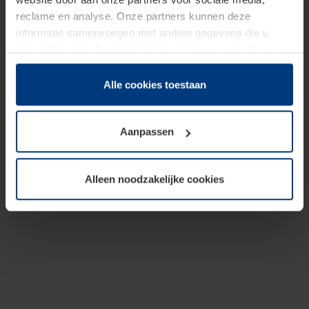
reclame en analyse. Onze partners kunnen deze
informatie samenvoegen met andere gegevens die u
beschikbaar heeft gesteld of die zij tijdens gebruik van
hun diensten hebben verzameld.
Juridisch hebben wij het recht om cookies op uw
Alle cookies toestaan
computer te plaatsen wanneer dit voor de juiste werking
van deze pagina's absoluut vereist is. Voor alle andere
Aanpassen
soorten cookies is uw toestemming benodigd. Uw
toestemming kunt u op elk moment bij de uitleg van de
cookies op pagina
Privacyverklaring
op onze website
Alleen noodzakelijke cookies
wijzigen of herroepen.