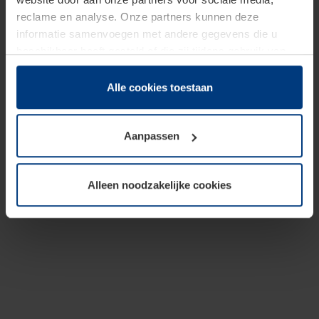
reclame en analyse. Onze partners kunnen deze
informatie samenvoegen met andere gegevens die u
beschikbaar heeft gesteld of die zij tijdens gebruik van
hun diensten hebben verzameld.
Juridisch hebben wij het recht om cookies op uw
Alle cookies toestaan
computer te plaatsen wanneer dit voor de juiste werking
van deze pagina's absoluut vereist is. Voor alle andere
Aanpassen
soorten cookies is uw toestemming benodigd. Uw
toestemming kunt u op elk moment bij de uitleg van de
cookies op pagina
Privacyverklaring
op onze website
Alleen noodzakelijke cookies
wijzigen of herroepen.