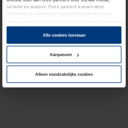
reclame en analyse. Onze partners kunnen deze
informatie samenvoegen met andere gegevens die u
beschikbaar heeft gesteld of die zij tijdens gebruik van
hun diensten hebben verzameld.
Juridisch hebben wij het recht om cookies op uw
Alle cookies toestaan
computer te plaatsen wanneer dit voor de juiste werking
van deze pagina's absoluut vereist is. Voor alle andere
Aanpassen
soorten cookies is uw toestemming benodigd. Uw
toestemming kunt u op elk moment bij de uitleg van de
cookies op pagina
Privacyverklaring
op onze website
Alleen noodzakelijke cookies
wijzigen of herroepen.