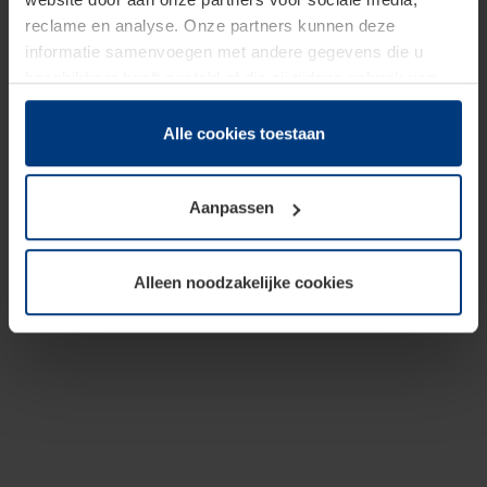
reclame en analyse. Onze partners kunnen deze
informatie samenvoegen met andere gegevens die u
beschikbaar heeft gesteld of die zij tijdens gebruik van
hun diensten hebben verzameld.
Juridisch hebben wij het recht om cookies op uw
Alle cookies toestaan
computer te plaatsen wanneer dit voor de juiste werking
van deze pagina's absoluut vereist is. Voor alle andere
Aanpassen
soorten cookies is uw toestemming benodigd. Uw
toestemming kunt u op elk moment bij de uitleg van de
cookies op pagina
Privacyverklaring
op onze website
Alleen noodzakelijke cookies
wijzigen of herroepen.