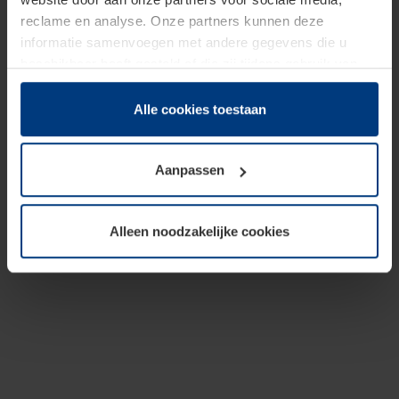
reclame en analyse. Onze partners kunnen deze
informatie samenvoegen met andere gegevens die u
beschikbaar heeft gesteld of die zij tijdens gebruik van
hun diensten hebben verzameld.
Juridisch hebben wij het recht om cookies op uw
Alle cookies toestaan
computer te plaatsen wanneer dit voor de juiste werking
van deze pagina's absoluut vereist is. Voor alle andere
Aanpassen
soorten cookies is uw toestemming benodigd. Uw
toestemming kunt u op elk moment bij de uitleg van de
cookies op pagina
Privacyverklaring
op onze website
Alleen noodzakelijke cookies
wijzigen of herroepen.