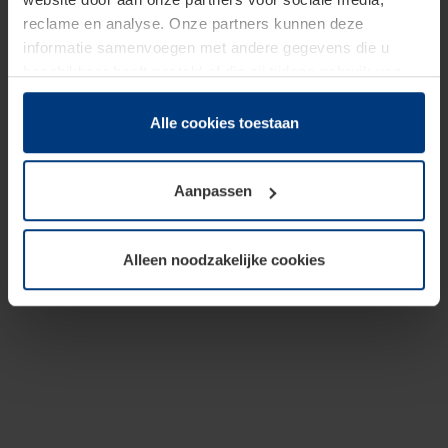
reclame en analyse. Onze partners kunnen deze
informatie samenvoegen met andere gegevens die u
beschikbaar heeft gesteld of die zij tijdens gebruik van
hun diensten hebben verzameld.
Juridisch hebben wij het recht om cookies op uw
Alle cookies toestaan
computer te plaatsen wanneer dit voor de juiste werking
van deze pagina's absoluut vereist is. Voor alle andere
Aanpassen
soorten cookies is uw toestemming benodigd. Uw
toestemming kunt u op elk moment bij de uitleg van de
cookies op pagina
Privacyverklaring
op onze website
Alleen noodzakelijke cookies
wijzigen of herroepen.